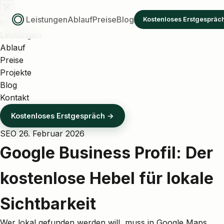
Leistungen
Ablauf
Preise
Blog
Kostenloses Erstgespräc
Home
Leistungen
Ablauf
Preise
Projekte
Blog
Kontakt
Kostenloses Erstgespräch →
SEO
26. Februar 2026
Google Business Profil: Der
kostenlose Hebel für lokale
Sichtbarkeit
Wer lokal gefunden werden will, muss in Google Maps