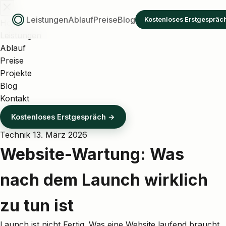
Leistungen
Ablauf
Preise
Blog
Kostenloses Erstgespräc
Home
Leistungen
Ablauf
Preise
Projekte
Blog
Kontakt
Kostenloses Erstgespräch →
Technik
13. März 2026
Website-Wartung: Was
nach dem Launch wirklich
zu tun ist
Launch ist nicht Fertig. Was eine Website laufend braucht,